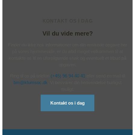
KONTAKT OS I DAG
Vil du vide mere?
Finder du ikke nok informationer om din ønskede opgave her
på vores hjemmeside, er du altid meget velkommen til at
kontakte os til en uforpligtende snak og eventuelt et tilbud på
opgaven.
Ring til os på telefon
(+45) 96 94 40 41
eller send en mail til
bm@kfumsoc.dk
. Vi besvarer din henvendelse hurtigst
muligt.
Kontakt os i dag