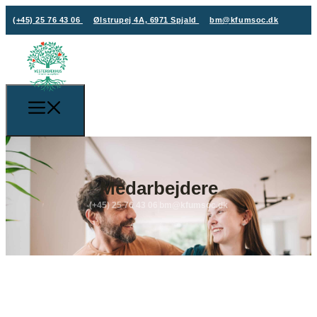
(+45) 25 76 43 06
Ølstrupej 4A, 6971 Spjald
bm@kfumsoc.dk
Medarbejdere
(+45) 25 76 43 06
bm@kfumsoc.dk