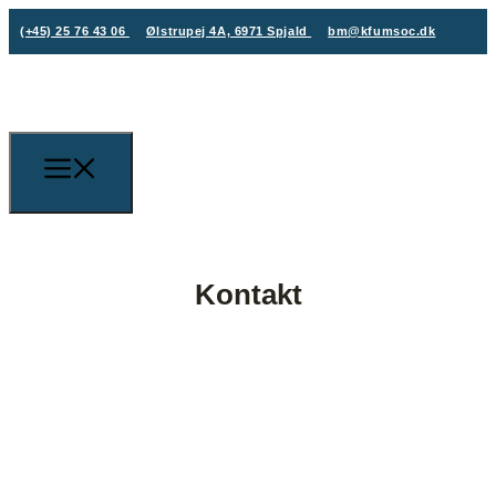
(+45) 25 76 43 06
Ølstrupej 4A, 6971 Spjald
bm@kfumsoc.dk
Kontakt
(+45) 25 76 43 06
bm@kfumsoc.dk