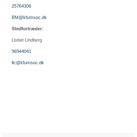
25764306
BM@kfumsoc.dk
Stedfortræder:
Lisbet Lindberg
96944041
llc@kfumsoc.dk