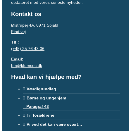
opdateret med vores seneste nyheder.
Kontakt os
Ølstrupej 4A, 6971 Spjald
Find vej
Tlf.:
(+45)
25 76 43 06
Email:
bm@kfumsoc.dk
Hvad kan vi hjælpe med?
Værdigrundlag
Børne og ungehjem
– Paragraf 43
Til forældrene
Vi ved det kan være svært…