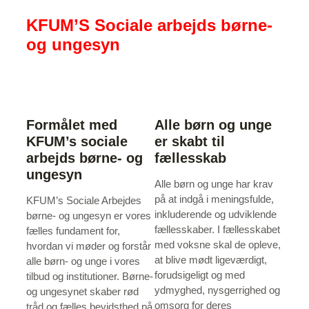
KFUM’S Sociale arbejds børne-
og ungesyn
Formålet med
Alle børn og unge
KFUM’s sociale
er skabt til
arbejds børne- og
fællesskab
ungesyn
Alle børn og unge har krav
på at indgå i meningsfulde,
KFUM’s Sociale Arbejdes
inkluderende og udviklende
børne- og ungesyn er vores
fællesskaber. I fællesskabet
fælles fundament for,
med voksne skal de opleve,
hvordan vi møder og forstår
at blive mødt ligeværdigt,
alle børn- og unge i vores
forudsigeligt og med
tilbud og institutioner. Børne-
ydmyghed, nysgerrighed og
og ungesynet skaber rød
omsorg for deres
tråd og fælles bevidsthed på