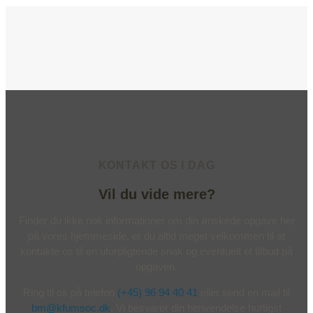
KONTAKT OS I DAG
Vil du vide mere?
Finder du ikke nok informationer om din ønskede opgave her
på vores hjemmeside, er du altid meget velkommen til at
kontakte os til en uforpligtende snak og eventuelt et tilbud på
opgaven.
Ring til os på telefon
(+45) 96 94 40 41
eller send en mail til
bm@kfumsoc.dk
. Vi besvarer din henvendelse hurtigst