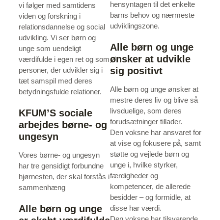
hensyntagen til det enkelte
vi følger med samtidens
barns behov og nærmeste
viden og forskning i
udviklingszone.
relationsdannelse og social
udvikling. Vi ser børn og
Alle børn og unge
unge som uendeligt
ønsker at udvikle
værdifulde i egen ret og som
sig positivt
personer, der udvikler sig i
tæt samspil med deres
Alle børn og unge ønsker at
betydningsfulde relationer.
mestre deres liv og blive så
livsduelige, som deres
KFUM’S sociale
forudsætninger tillader.
arbejdes børne- og
Den voksne har ansvaret for
ungesyn
at vise og fokusere på, samt
støtte og vejlede børn og
Vores børne- og ungesyn
unge i, hvilke styrker,
har tre gensidigt forbundne
færdigheder og
hjørnesten, der skal forstås i
kompetencer, de allerede
sammenhæng
besidder – og formidle, at
Alle børn og unge
disse har værdi.
Den voksne har tilsvarende