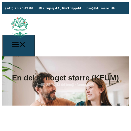
(+45) 25 76 43 06
Ølstrupej 4A, 6971 Spjald
bm@kfumsoc.dk
En del af noget større (KFUM)
(+45) 25 76 43 06
bm@kfumsoc.dk