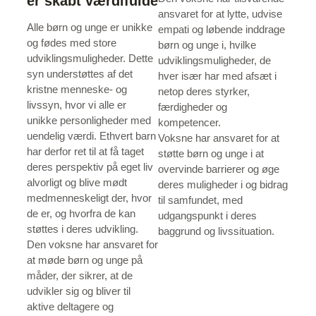
er skabt værdifulde
ansvaret for at lytte, udvise
Alle børn og unge er unikke
empati og løbende inddrage
og fødes med store
børn og unge i, hvilke
udviklingsmuligheder. Dette
udviklingsmuligheder, de
syn understøttes af det
hver især har med afsæt i
kristne menneske- og
netop deres styrker,
livssyn, hvor vi alle er
færdigheder og
unikke personligheder med
kompetencer.
uendelig værdi. Ethvert barn
Voksne har ansvaret for at
har derfor ret til at få taget
støtte børn og unge i at
deres perspektiv på eget liv
overvinde barrierer og øge
alvorligt og blive mødt
deres muligheder i og bidrag
medmenneskeligt der, hvor
til samfundet, med
de er, og hvorfra de kan
udgangspunkt i deres
støttes i deres udvikling.
baggrund og livssituation.
Den voksne har ansvaret for
at møde børn og unge på
måder, der sikrer, at de
udvikler sig og bliver til
aktive deltagere og