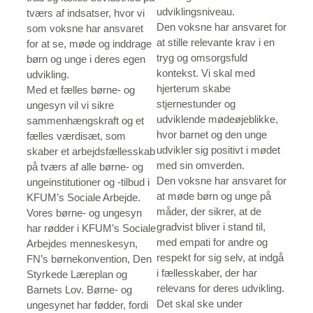
udviklingsniveau.
tværs af indsatser, hvor vi
Den voksne har ansvaret for
som voksne har ansvaret
at stille relevante krav i en
for at se, møde og inddrage
tryg og omsorgsfuld
børn og unge i deres egen
kontekst. Vi skal med
udvikling.
hjerterum skabe
Med et fælles børne- og
stjernestunder og
ungesyn vil vi sikre
udviklende mødeøjeblikke,
sammenhængskraft og et
hvor barnet og den unge
fælles værdisæt, som
udvikler sig positivt i mødet
skaber et arbejdsfællesskab
med sin omverden.
på tværs af alle børne- og
Den voksne har ansvaret for
ungeinstitutioner og -tilbud i
at møde børn og unge på
KFUM’s Sociale Arbejde.
måder, der sikrer, at de
Vores børne- og ungesyn
gradvist bliver i stand til,
har rødder i KFUM’s Sociale
med empati for andre og
Arbejdes menneskesyn,
respekt for sig selv, at indgå
FN’s børnekonvention, Den
i fællesskaber, der har
Styrkede Læreplan og
relevans for deres udvikling.
Barnets Lov. Børne- og
Det skal ske under
ungesynet har fødder, fordi